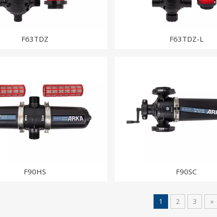
F63TDZ
F63TDZ-L
F90HS
F90SC
1
2
3
»