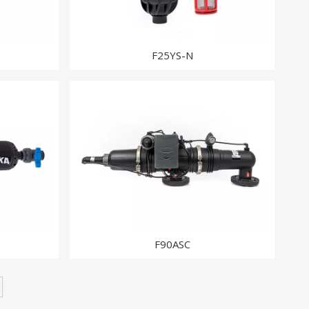
F25YS-N
F90ASC