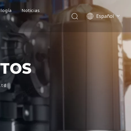
logía
Noticias
Español
English
简体中文
العربية
Français
Pусский
CTOS
Português
Deutsch
Italiano
Ltd
Tiếng Việt