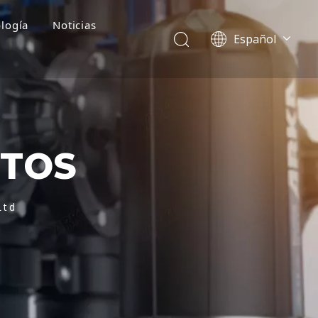
logía
Noticias
Español
English
简体中文
العربية
Français
Pусский
CTOS
Português
Deutsch
Italiano
Ltd
Tiếng Việt