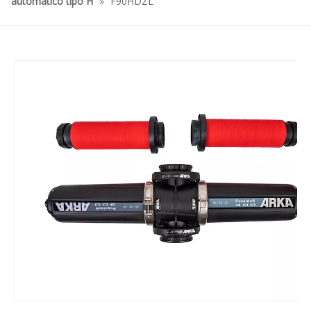
automático tipo H
»
F90HDZL