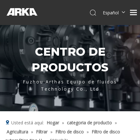
Español
English
简体中文
العربية
CENTRO DE
Français
Pусский
PRODUCTOS
Português
Deutsch
Fuzhou Arthas Equipo de fluidos
Italiano
Technology Co., Ltd
Tiếng Việt
Usted está aquí:
Hogar
»
categoria de producto
»
Agricultura
»
Filtrar
»
Filtro de disco
»
Filtro de disco