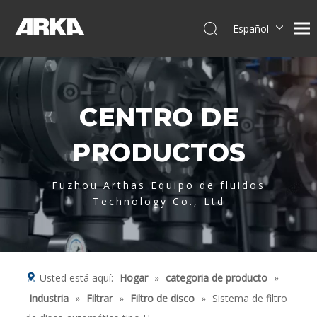
Español
English
简体中文
العربية
CENTRO DE
Français
Pусский
PRODUCTOS
Português
Deutsch
Fuzhou Arthas Equipo de fluidos
Italiano
Technology Co., Ltd
Tiếng Việt
Usted está aquí:
Hogar
»
categoria de producto
»
Industria
»
Filtrar
»
Filtro de disco
»
Sistema de filtro