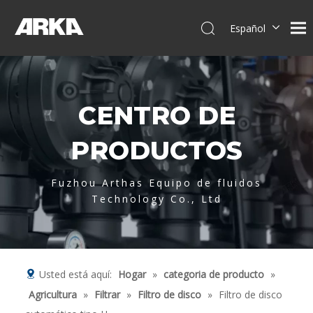
Español
English
简体中文
العربية
CENTRO DE
Français
Pусский
PRODUCTOS
Português
Deutsch
Fuzhou Arthas Equipo de fluidos
Italiano
Technology Co., Ltd
Tiếng Việt
Usted está aquí:
Hogar
»
categoria de producto
»
Agricultura
»
Filtrar
»
Filtro de disco
»
Filtro de disco