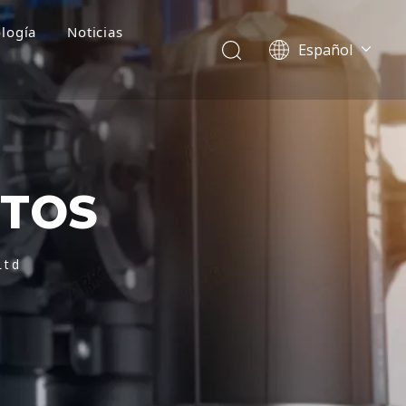
logía
Noticias
Español
English
简体中文
العربية
Français
Pусский
CTOS
Português
Deutsch
Italiano
Ltd
Tiếng Việt