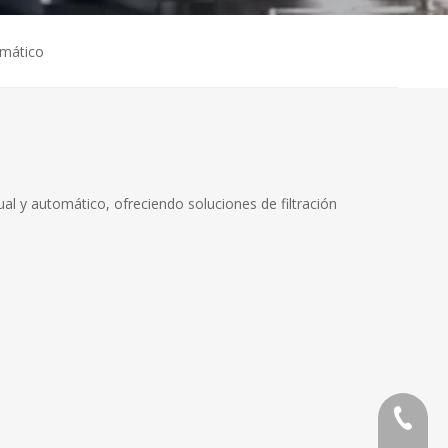
omático
ual y automático, ofreciendo soluciones de filtración
86 591 