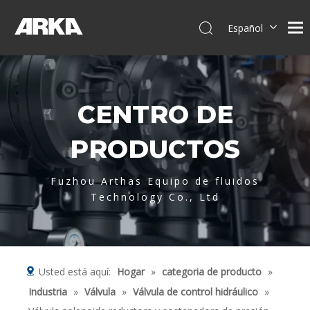
Español
English
简体中文
العربية
CENTRO DE
Français
Pусский
PRODUCTOS
Português
Deutsch
Fuzhou Arthas Equipo de fluidos
Italiano
Technology Co., Ltd
Tiếng Việt
Usted está aquí:
Hogar
»
categoria de producto
»
Industria
»
Válvula
»
Válvula de control hidráulico
»