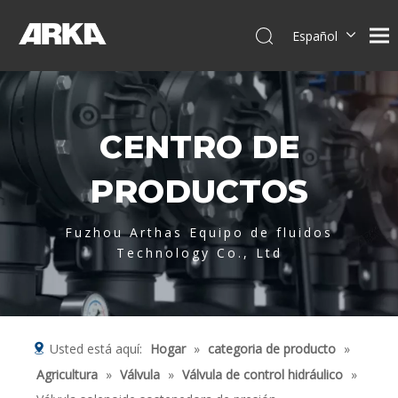
Español
English
简体中文
العربية
CENTRO DE
Français
Pусский
PRODUCTOS
Português
Deutsch
Fuzhou Arthas Equipo de fluidos
Italiano
Technology Co., Ltd
Tiếng Việt
Usted está aquí:
Hogar
»
categoria de producto
»
Agricultura
»
Válvula
»
Válvula de control hidráulico
»