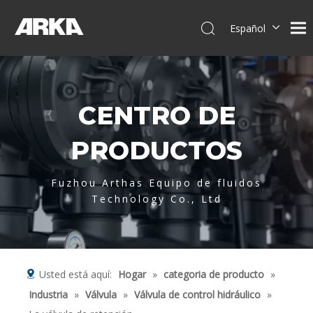
Español
English
简体中文
العربية
CENTRO DE
Français
Pусский
PRODUCTOS
Português
Deutsch
Fuzhou Arthas Equipo de fluidos
Italiano
Technology Co., Ltd
Tiếng Việt
Usted está aquí:
Hogar
»
categoria de producto
»
Industria
»
Válvula
»
Válvula de control hidráulico
»