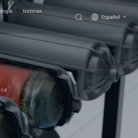
logía
Noticias
Español
English
简体中文
العربية
Français
Pусский
Português
Deutsch
Italiano
Ltd
Tiếng Việt