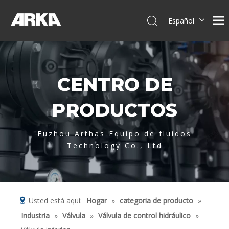
Español
English
简体中文
العربية
CENTRO DE
Français
Pусский
PRODUCTOS
Português
Deutsch
Fuzhou Arthas Equipo de fluidos
Italiano
Technology Co., Ltd
Tiếng Việt
Usted está aquí:
Hogar
»
categoria de producto
»
Industria
»
Válvula
»
Válvula de control hidráulico
»