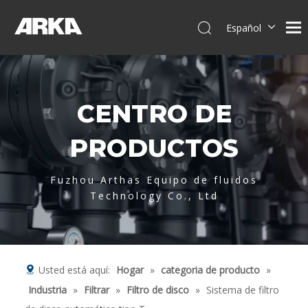
Español
English
简体中文
العربية
CENTRO DE
Français
Pусский
PRODUCTOS
Português
Deutsch
Fuzhou Arthas Equipo de fluidos
Italiano
Technology Co., Ltd
Tiếng Việt
Usted está aquí:
Hogar
»
categoria de producto
»
Industria
»
Filtrar
»
Filtro de disco
»
Sistema de filtro