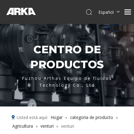
Español
English
简体中文
العربية
CENTRO DE
Français
Pусский
PRODUCTOS
Português
Deutsch
Fuzhou Arthas Equipo de fluidos
Italiano
Technology Co., Ltd
Tiếng Việt
Usted está aquí:
Hogar
»
categoria de producto
»
Agricultura
»
venturi
»
venturi