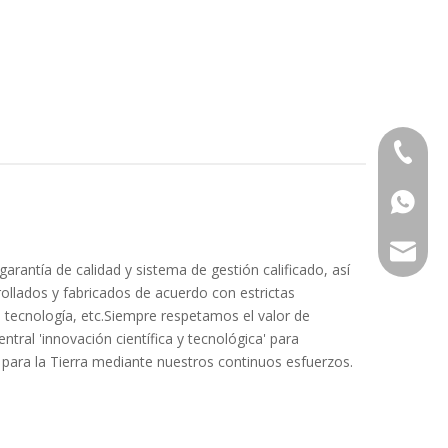
86 591 
86 591 
tina@art
garantía de calidad y sistema de gestión calificado, así
ollados y fabricados de acuerdo con estrictas
 tecnología, etc.Siempre respetamos el valor de
tral 'innovación científica y tecnológica' para
e para la Tierra mediante nuestros continuos esfuerzos.