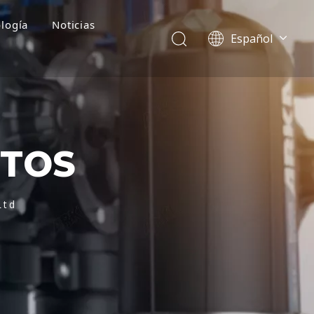
logía
Noticias
Español
English
简体中文
العربية
Français
Pусский
CTOS
Português
Deutsch
Italiano
Ltd
Tiếng Việt